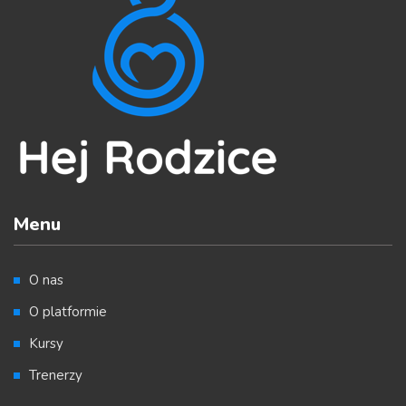
Menu
O nas
O platformie
Kursy
Trenerzy