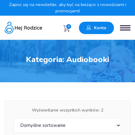
Zapisz się na newsletter, aby być na bieżąco z nowościami i
promocjami!
0
Konto
Kategoria:
Audiobooki
Wyświetlanie wszystkich wyników: 2