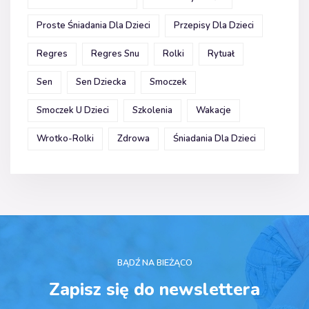
Proste Śniadania Dla Dzieci
Przepisy Dla Dzieci
Regres
Regres Snu
Rolki
Rytuał
Sen
Sen Dziecka
Smoczek
Smoczek U Dzieci
Szkolenia
Wakacje
Wrotko-Rolki
Zdrowa
Śniadania Dla Dzieci
BĄDŹ NA BIEŻĄCO
Zapisz się do newslettera