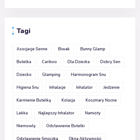
Tagi
Asocjacje Senne
Biwak
Bunny Glamp
Butelka
Cariboo
Dla Dziecka
Dobry Sen
Dziecko
Glamping
Harmonogram Snu
Higiena Snu
Inhalacje
Inhalator
Jedzenie
Karmienie Butelką
Kolacja
Koszmary Nocne
Lekka
Najlepszy Inhalator
Namioty
Niemowlę
Odstawienie Butelki
Odstawienie Smoczka
Okna Aktywności