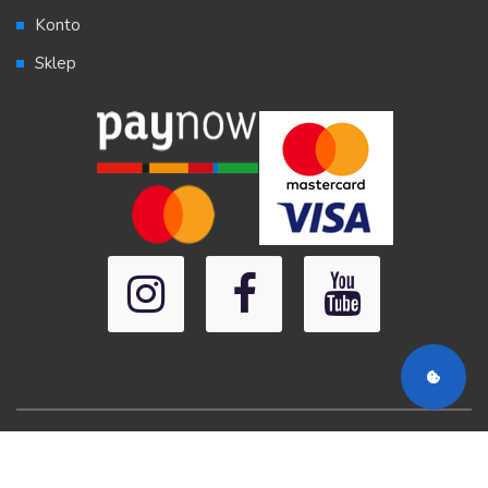
Konto
Sklep
HejRodzice.pl Wszystkie prawa zastrzeżone 2020-2025
Polityka Prywatności
Regulamin