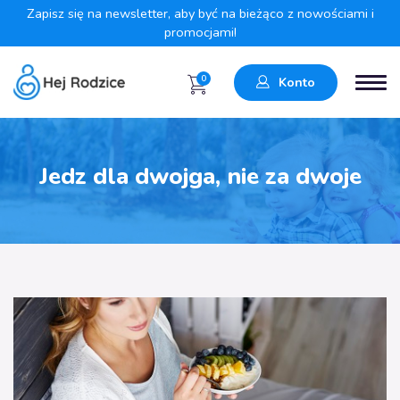
Zapisz się na newsletter, aby być na bieżąco z nowościami i
promocjami!
0
Konto
Jedz dla dwojga, nie za dwoje