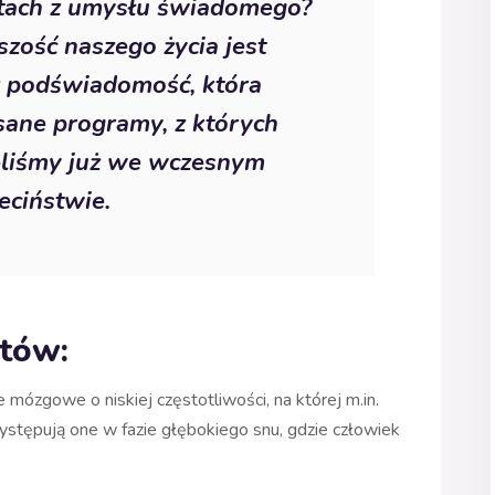
ntach z umysłu świadomego?
zość naszego życia jest
z podświadomość, która
sane programy, z których
ęliśmy już we wczesnym
eciństwie.
tów:
e mózgowe o niskiej częstotliwości, na której m.in.
ystępują one w fazie głębokiego snu, gdzie człowiek