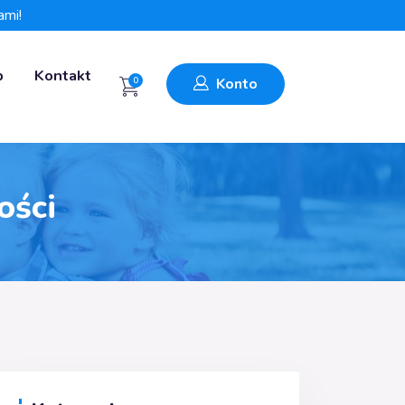
ami!
p
Kontakt
0
Konto
ości