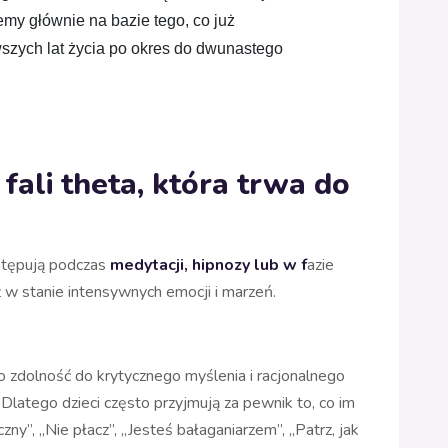
emy głównie na bazie tego, co już 
szych lat życia po okres do dwunastego 
 fali theta, która trwa do
stępują podczas
medytacji, hipnozy lub w f
azie
ż w stanie intensywnych emocji i marzeń.
go zdolność do krytycznego myślenia i racjonalnego
Dlatego dzieci często przyjmują za pewnik to, co im
ny”, „Nie płacz”, „Jesteś bałaganiarzem”, „Patrz, jak