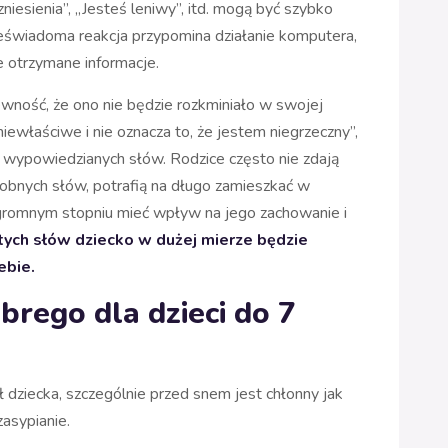
zniesienia”, „Jesteś leniwy”, itd. mogą być szybko
eświadoma reakcja przypomina działanie komputera,
e otrzymane informacje.
 pewność, że ono nie będzie rozkminiało w swojej
iewłaściwe i nie oznacza to, że jestem niegrzeczny”,
ć wypowiedzianych słów. Rodzice często nie zdają
obnych słów, potrafią na długo zamieszkać w
romnym stopniu mieć wpływ na jego zachowanie i
tych słów dziecko w dużej mierze będzie
ebie.
rego dla dzieci do 7
dziecka, szczególnie przed snem jest chłonny jak
asypianie.