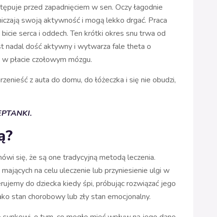
astępuje przed zapadnięciem w sen. Oczy łagodnie
niczają swoją aktywność i mogą lekko drgać. Praca
bicie serca i oddech. Ten krótki okres snu trwa od
t nadal dość aktywny i wytwarza fale theta o
e w płacie czołowym mózgu.
nieść z auta do domu, do łóżeczka i się nie obudzi,
EPTANKI.
ą?
mówi się, że są one tradycyjną metodą leczenia.
ających na celu uleczenie lub przyniesienie ulgi w
rujemy do dziecka kiedy śpi, próbując rozwiązać jego
jako stan chorobowy lub zły stan emocjonalny.
bo synkowi, o tym, co mogło mieć wpływ na jego dane