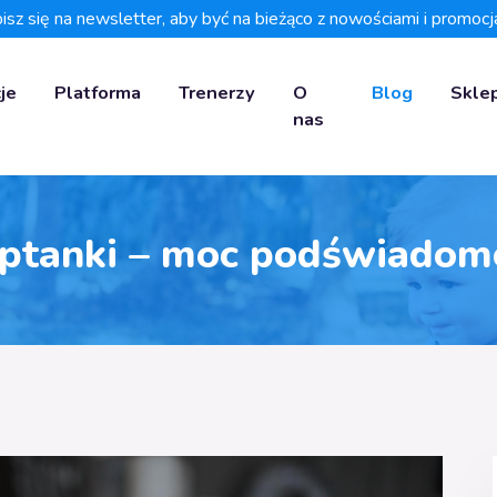
isz się na newsletter, aby być na bieżąco z nowościami i promocj
je
Platforma
Trenerzy
O
Blog
Skle
nas
ptanki – moc podświadom