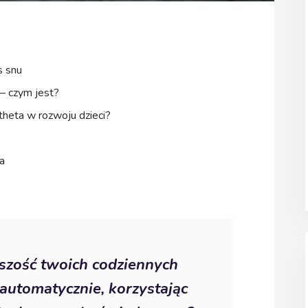
s snu
 – czym jest?
theta w rozwoju dzieci?
a
kszość twoich codziennych
automatycznie, korzystając