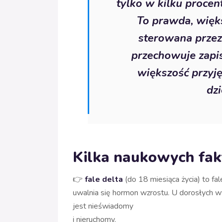
tylko w kilku proce
To prawda, więks
sterowana prze
przechowuje zapi
większość przyj
dzi
Kilka naukowych fak
👉
fale delta
(do 18 miesiąca życia) to fal
uwalnia się hormon wzrostu. U dorosłych w
jest nieświadomy
i nieruchomy.