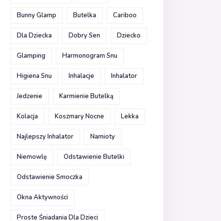
Bunny Glamp
Butelka
Cariboo
Dla Dziecka
Dobry Sen
Dziecko
Glamping
Harmonogram Snu
Higiena Snu
Inhalacje
Inhalator
Jedzenie
Karmienie Butelką
Kolacja
Koszmary Nocne
Lekka
Najlepszy Inhalator
Namioty
Niemowlę
Odstawienie Butelki
Odstawienie Smoczka
Okna Aktywności
Proste Śniadania Dla Dzieci