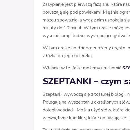
Zasypianie jest pierwszą fazą snu, która n
poruszają się pod powiekami. Mięśnie ogra
mózgu spowalnia, a wraz z nim uspokaja się 
minuty do 10 minut. W tym czasie mózg jes
wysokiej amplitudzie, występujące główni
W tym czasie np dziecko możemy często prze
z łóżka do jego łóżeczka.
Właśnie w tej fazie możemy uruchomić
SZ
SZEPTANKI – czym s
Szeptanki wywodzą się z totalnej biologii, 
Polegają na wyszeptaniu określonych słów, m
dolegliwościach. Można użyć słów, które kie
wewnętrzne konflikty, które objawiają się 
To, w tej fazie snu szepczemy córeczce al