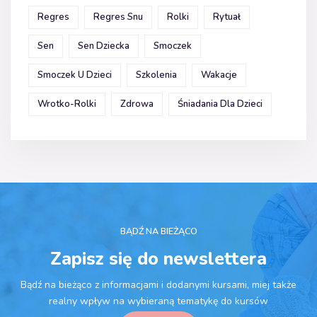
Regres
Regres Snu
Rolki
Rytuał
Sen
Sen Dziecka
Smoczek
Smoczek U Dzieci
Szkolenia
Wakacje
Wrotko-Rolki
Zdrowa
Śniadania Dla Dzieci
BĄDŹ NA BIEŻĄCO
Zapisz się do newslettera
Bądź na bieżąco z informacjami i dodanymi kursami, miej także
realny wpływ na wybieraną tematykę do kursów