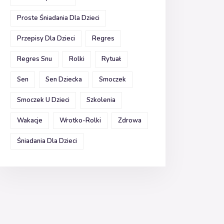
Proste Śniadania Dla Dzieci
Przepisy Dla Dzieci
Regres
Regres Snu
Rolki
Rytuał
Sen
Sen Dziecka
Smoczek
Smoczek U Dzieci
Szkolenia
Wakacje
Wrotko-Rolki
Zdrowa
Śniadania Dla Dzieci