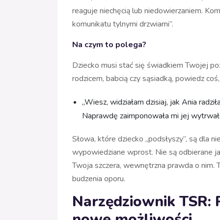
reaguje niechęcią lub niedowierzaniem. K
komunikatu tylnymi drzwiami”.
Na czym to polega?
Dziecko musi stać się świadkiem Twojej po
rodzicem, babcią czy sąsiadką, powiedz coś,
„Wiesz, widziałam dzisiaj, jak Ania radz
Naprawdę zaimponowała mi jej wytrwało
Słowa, które dziecko „podsłyszy”, są dla ni
wypowiedziane wprost. Nie są odbierane ja
Twoja szczera, wewnętrzna prawda o nim. 
budzenia oporu.
Narzędziownik TSR: P
nowe możliwości