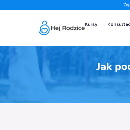
Zap
Kursy
Konsultac
Jak po