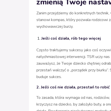
zmienią Twoje nasta
Zanim przejdziemy do konkretnych technik, w
stanowi kompas, który pozwala rodzicowi
wychowawczej burzy.
Jeśli coś działa, rób tego więcej
Często traktujemy sukcesy jako coś oczywi
natychmiastowej interwencji. TSR uczy na
zauważysz, że Twoje dziecko chętniej odrab
przestań walczyć o „porządek przy biurku”. 
buduje sukces.
2. Jeśli coś nie działa, przestań to robi
To zasada, która wymaga od nas, rodziców, 
krzyczysz na dziecko, by założyło buty, a ono
działa. Powtarzanie nieskutecznej metody z 