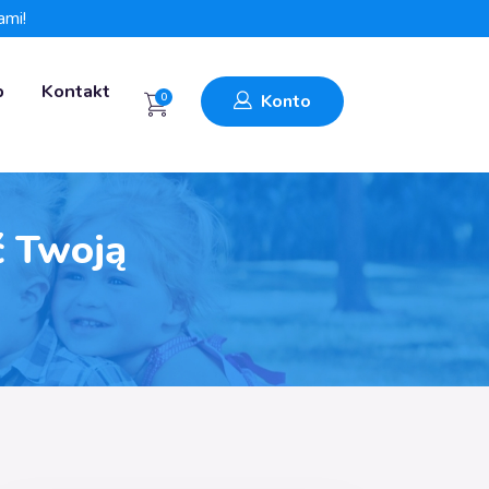
ami!
p
Kontakt
0
Konto
ć Twoją