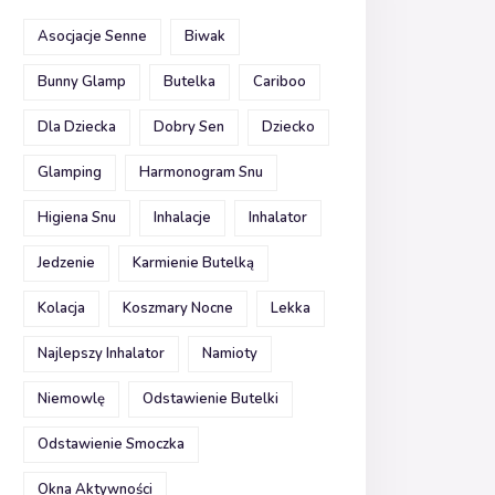
Asocjacje Senne
Biwak
Bunny Glamp
Butelka
Cariboo
Dla Dziecka
Dobry Sen
Dziecko
Glamping
Harmonogram Snu
Higiena Snu
Inhalacje
Inhalator
Jedzenie
Karmienie Butelką
Kolacja
Koszmary Nocne
Lekka
Najlepszy Inhalator
Namioty
Niemowlę
Odstawienie Butelki
Odstawienie Smoczka
Okna Aktywności