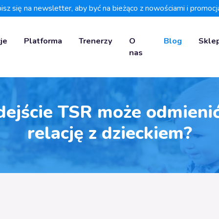
isz się na newsletter, aby być na bieżąco z nowościami i promocj
je
Platforma
Trenerzy
O
Blog
Skle
nas
dejście TSR może odmieni
relację z dzieckiem?