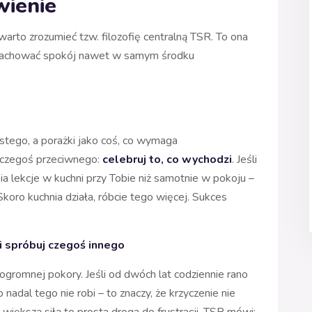
wienie
arto zrozumieć tzw. filozofię centralną TSR. To ona
 zachować spokój nawet w samym środku
stego, a porażki jako coś, co wymaga
s czegoś przeciwnego:
celebruj to, co wychodzi
. Jeśli
ia lekcje w kuchni przy Tobie niż samotnie w pokoju –
Skoro kuchnia działa, róbcie tego więcej. Sukces
ć i spróbuj czegoś innego
ogromnej pokory. Jeśli od dwóch lat codziennie rano
 nadal tego nie robi – to znaczy, że krzyczenie nie
większą siłą to prosta droga do frustracji. TSR mówi: