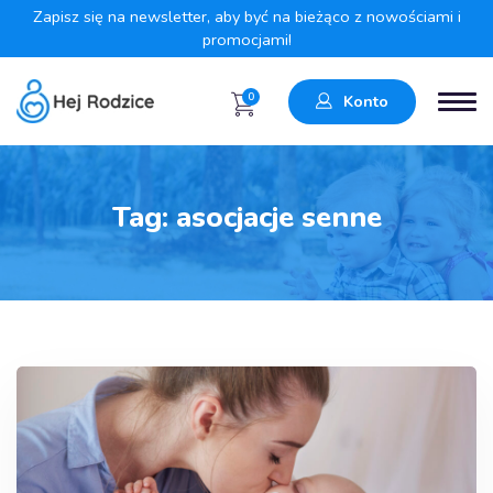
Zapisz się na newsletter, aby być na bieżąco z nowościami i
promocjami!
0
Konto
Tag:
asocjacje senne