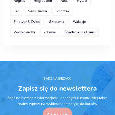
Regres
Regres Snu
Rolki
Rytuał
Sen
Sen Dziecka
Smoczek
Smoczek U Dzieci
Szkolenia
Wakacje
Wrotko-Rolki
Zdrowa
Śniadania Dla Dzieci
BĄDŹ NA BIEŻĄCO
Zapisz się do newslettera
Bądź na bieżąco z informacjami i dodanymi kursami, miej także
realny wpływ na wybieraną tematykę do kursów
Zapisz się