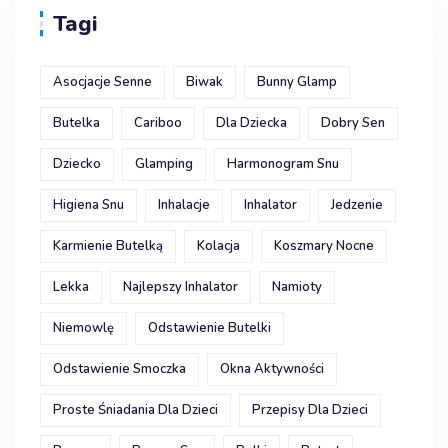
Tagi
Asocjacje Senne
Biwak
Bunny Glamp
Butelka
Cariboo
Dla Dziecka
Dobry Sen
Dziecko
Glamping
Harmonogram Snu
Higiena Snu
Inhalacje
Inhalator
Jedzenie
Karmienie Butelką
Kolacja
Koszmary Nocne
Lekka
Najlepszy Inhalator
Namioty
Niemowlę
Odstawienie Butelki
Odstawienie Smoczka
Okna Aktywności
Proste Śniadania Dla Dzieci
Przepisy Dla Dzieci