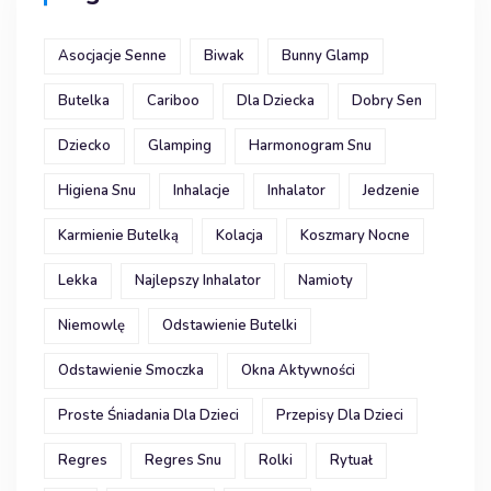
Asocjacje Senne
Biwak
Bunny Glamp
Butelka
Cariboo
Dla Dziecka
Dobry Sen
Dziecko
Glamping
Harmonogram Snu
Higiena Snu
Inhalacje
Inhalator
Jedzenie
Karmienie Butelką
Kolacja
Koszmary Nocne
Lekka
Najlepszy Inhalator
Namioty
Niemowlę
Odstawienie Butelki
Odstawienie Smoczka
Okna Aktywności
Proste Śniadania Dla Dzieci
Przepisy Dla Dzieci
Regres
Regres Snu
Rolki
Rytuał