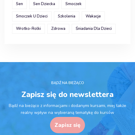
Sen
Sen Dziecka
Smoczek
Smoczek U Dzieci
Szkolenia
Wakacje
Wrotko-Rolki
Zdrowa
Śniadania Dla Dzieci
BĄDŹ NA BIEŻĄCO
Zapisz się do newslettera
Bądź na bieżąco z informacjami i dodanymi kursami, miej także
realny wpływ na wybieraną tematykę do kursów
Zapisz się