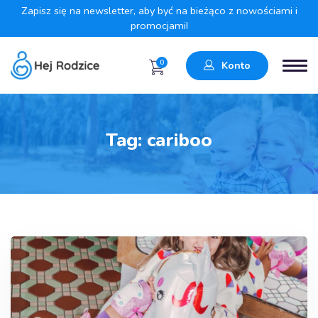
Zapisz się na newsletter, aby być na bieżąco z nowościami i
promocjami!
0
Konto
Tag:
cariboo