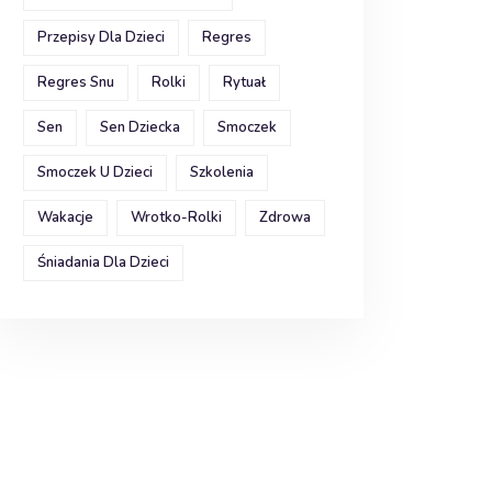
Przepisy Dla Dzieci
Regres
Regres Snu
Rolki
Rytuał
Sen
Sen Dziecka
Smoczek
Smoczek U Dzieci
Szkolenia
Wakacje
Wrotko-Rolki
Zdrowa
Śniadania Dla Dzieci