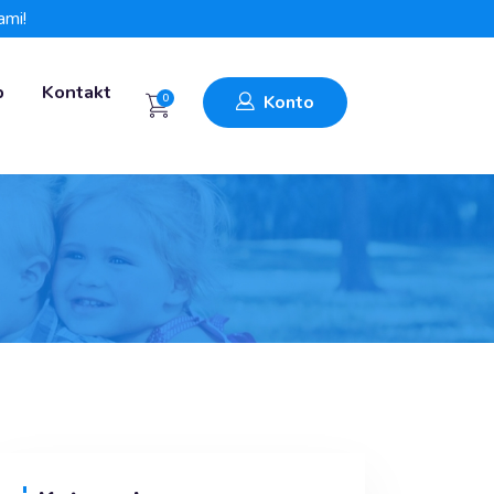
ami!
p
Kontakt
0
Konto