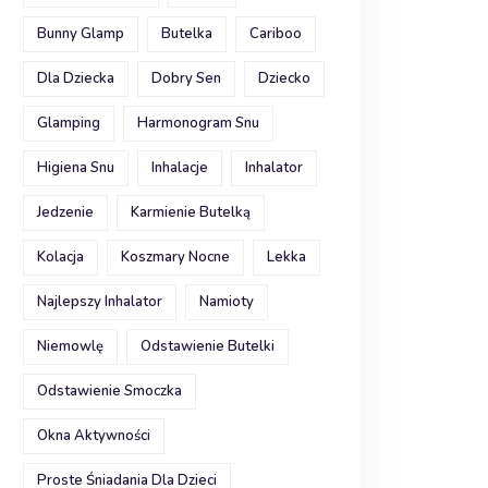
Bunny Glamp
Butelka
Cariboo
Dla Dziecka
Dobry Sen
Dziecko
Glamping
Harmonogram Snu
Higiena Snu
Inhalacje
Inhalator
Jedzenie
Karmienie Butelką
Kolacja
Koszmary Nocne
Lekka
Najlepszy Inhalator
Namioty
Niemowlę
Odstawienie Butelki
Odstawienie Smoczka
Okna Aktywności
Proste Śniadania Dla Dzieci