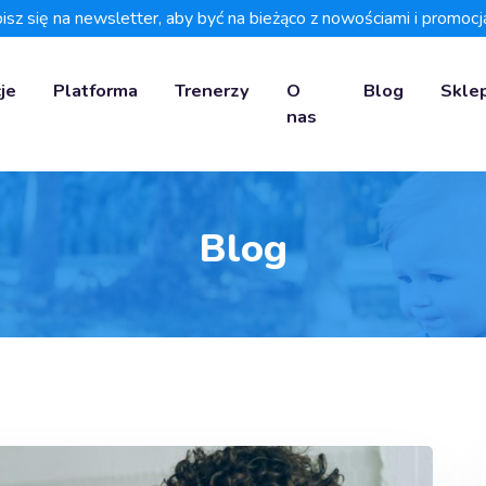
isz się na newsletter, aby być na bieżąco z nowościami i promocj
je
Platforma
Trenerzy
O
Blog
Skle
nas
Blog