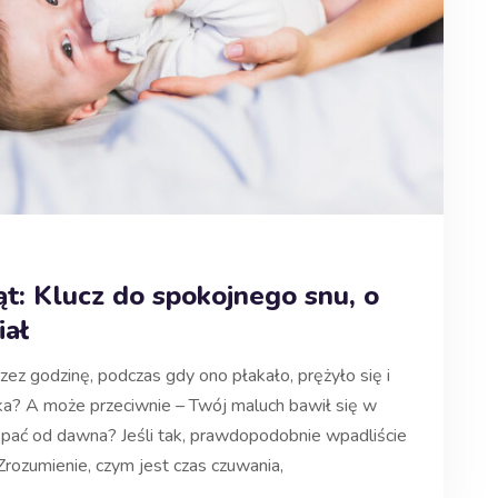
: Klucz do spokojnego snu, o
iał
rzez godzinę, podczas gdy ono płakało, prężyło się i
ka? A może przeciwnie – Twój maluch bawił się w
 spać od dawna? Jeśli tak, prawdopodobnie wpadliście
rozumienie, czym jest czas czuwania,