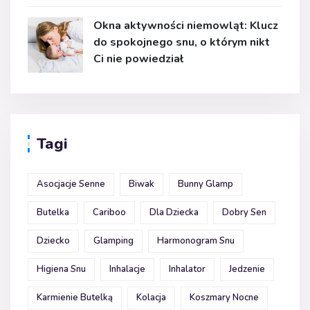
Okna aktywności niemowląt: Klucz
do spokojnego snu, o którym nikt
Ci nie powiedział
Tagi
Asocjacje Senne
Biwak
Bunny Glamp
Butelka
Cariboo
Dla Dziecka
Dobry Sen
Dziecko
Glamping
Harmonogram Snu
Higiena Snu
Inhalacje
Inhalator
Jedzenie
Karmienie Butelką
Kolacja
Koszmary Nocne