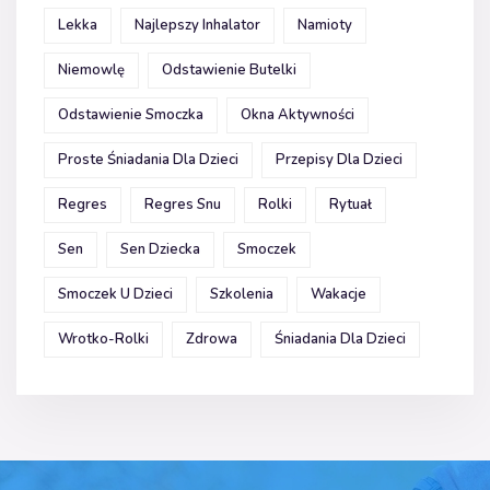
Lekka
Najlepszy Inhalator
Namioty
Niemowlę
Odstawienie Butelki
Odstawienie Smoczka
Okna Aktywności
Proste Śniadania Dla Dzieci
Przepisy Dla Dzieci
Regres
Regres Snu
Rolki
Rytuał
Sen
Sen Dziecka
Smoczek
Smoczek U Dzieci
Szkolenia
Wakacje
Wrotko-Rolki
Zdrowa
Śniadania Dla Dzieci