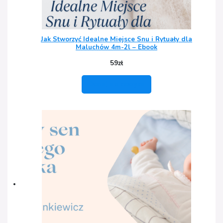
Jak Stworzyć Idealne Miejsce Snu i Rytuały dla
Maluchów 4m-2l – Ebook
59
zł
Dodaj do koszyka