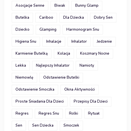
Asocjacje Senne
Biwak
Bunny Glamp
Butelka
Cariboo
Dla Dziecka
Dobry Sen
Dziecko
Glamping
Harmonogram Snu
Higiena Snu
Inhalacje
Inhalator
Jedzenie
Karmienie Butelką
Kolacja
Koszmary Nocne
Lekka
Najlepszy Inhalator
Namioty
Niemowlę
Odstawienie Butelki
Odstawienie Smoczka
Okna Aktywności
Proste Śniadania Dla Dzieci
Przepisy Dla Dzieci
Regres
Regres Snu
Rolki
Rytuał
Sen
Sen Dziecka
Smoczek