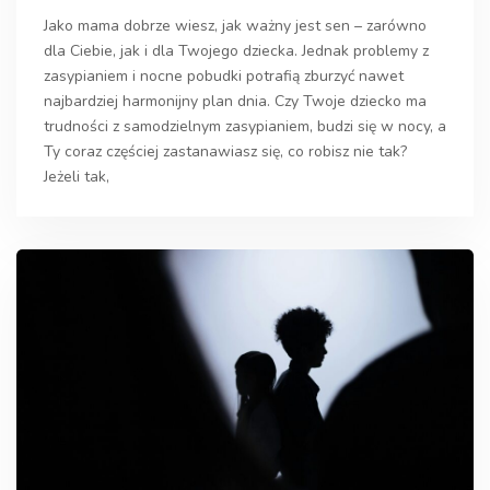
Jako mama dobrze wiesz, jak ważny jest sen – zarówno
dla Ciebie, jak i dla Twojego dziecka. Jednak problemy z
zasypianiem i nocne pobudki potrafią zburzyć nawet
najbardziej harmonijny plan dnia. Czy Twoje dziecko ma
trudności z samodzielnym zasypianiem, budzi się w nocy, a
Ty coraz częściej zastanawiasz się, co robisz nie tak?
Jeżeli tak,