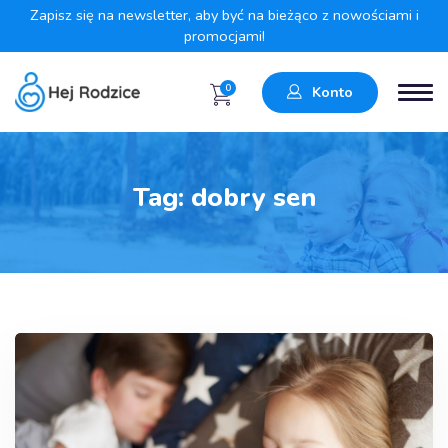
Zapisz się na newsletter, aby być na bieżąco z nowościami i
promocjami!
0
Konto
Tag:
dobry sen