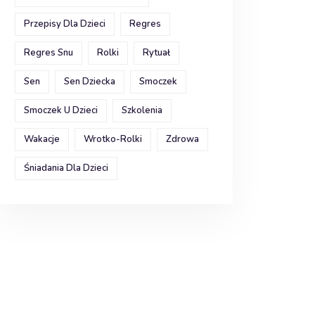
Przepisy Dla Dzieci
Regres
Regres Snu
Rolki
Rytuał
Sen
Sen Dziecka
Smoczek
Smoczek U Dzieci
Szkolenia
Wakacje
Wrotko-Rolki
Zdrowa
Śniadania Dla Dzieci