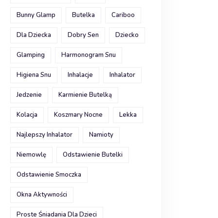
Bunny Glamp
Butelka
Cariboo
Dla Dziecka
Dobry Sen
Dziecko
Glamping
Harmonogram Snu
Higiena Snu
Inhalacje
Inhalator
Jedzenie
Karmienie Butelką
Kolacja
Koszmary Nocne
Lekka
Najlepszy Inhalator
Namioty
Niemowlę
Odstawienie Butelki
Odstawienie Smoczka
Okna Aktywności
Proste Śniadania Dla Dzieci