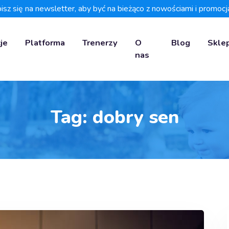
isz się na newsletter, aby być na bieżąco z nowościami i promocj
je
Platforma
Trenerzy
O
Blog
Skle
nas
Tag:
dobry sen