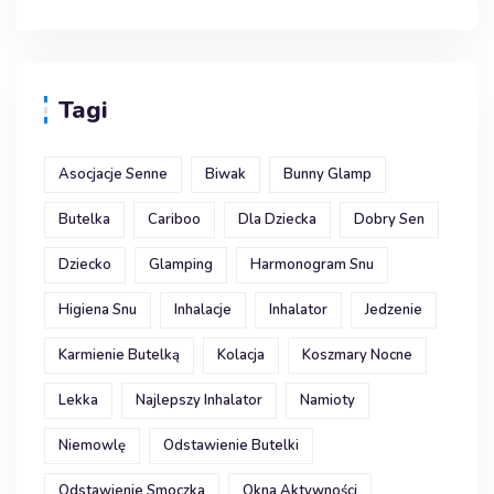
Tagi
Asocjacje Senne
Biwak
Bunny Glamp
Butelka
Cariboo
Dla Dziecka
Dobry Sen
Dziecko
Glamping
Harmonogram Snu
Higiena Snu
Inhalacje
Inhalator
Jedzenie
Karmienie Butelką
Kolacja
Koszmary Nocne
Lekka
Najlepszy Inhalator
Namioty
Niemowlę
Odstawienie Butelki
Odstawienie Smoczka
Okna Aktywności