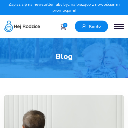
Zapisz się na newsletter, aby być na bieżąco z nowościami i
promocjami!
0
Konto
Blog