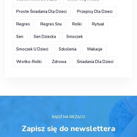
Proste Śniadania Dla Dzieci
Przepisy Dla Dzieci
Regres
Regres Snu
Rolki
Rytuał
Sen
Sen Dziecka
Smoczek
Smoczek U Dzieci
Szkolenia
Wakacje
Wrotko-Rolki
Zdrowa
Śniadania Dla Dzieci
BĄDŹ NA BIEŻĄCO
Zapisz się do newslettera