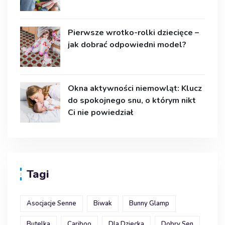
Pierwsze wrotko-rolki dziecięce –
jak dobrać odpowiedni model?
Okna aktywności niemowląt: Klucz
do spokojnego snu, o którym nikt
Ci nie powiedział
Tagi
Asocjacje Senne
Biwak
Bunny Glamp
Butelka
Cariboo
Dla Dziecka
Dobry Sen