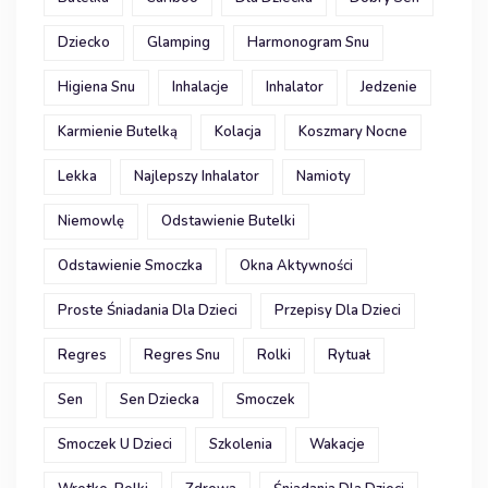
Dziecko
Glamping
Harmonogram Snu
Higiena Snu
Inhalacje
Inhalator
Jedzenie
Karmienie Butelką
Kolacja
Koszmary Nocne
Lekka
Najlepszy Inhalator
Namioty
Niemowlę
Odstawienie Butelki
Odstawienie Smoczka
Okna Aktywności
Proste Śniadania Dla Dzieci
Przepisy Dla Dzieci
Regres
Regres Snu
Rolki
Rytuał
Sen
Sen Dziecka
Smoczek
Smoczek U Dzieci
Szkolenia
Wakacje