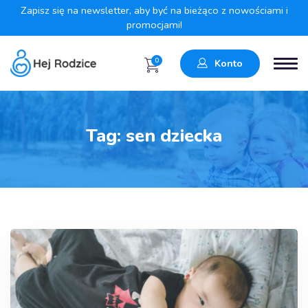
Zapisz się na newsletter, aby być na bieżąco z nowościami i
promocjami!
0
Konto
Tag:
sen dziecka