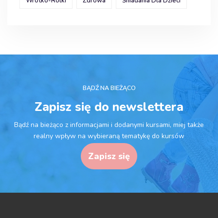
Wrotko-Rolki
Zdrowa
Śniadania Dla Dzieci
BĄDŹ NA BIEŻĄCO
Zapisz się do newslettera
Bądź na bieżąco z informacjami i dodanymi kursami, miej także
realny wpływ na wybieraną tematykę do kursów
Zapisz się