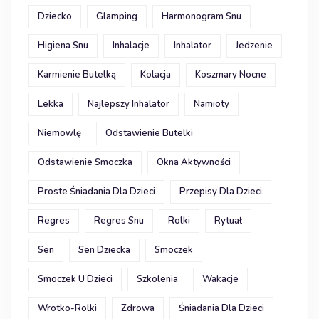
Dziecko
Glamping
Harmonogram Snu
Higiena Snu
Inhalacje
Inhalator
Jedzenie
Karmienie Butelką
Kolacja
Koszmary Nocne
Lekka
Najlepszy Inhalator
Namioty
Niemowlę
Odstawienie Butelki
Odstawienie Smoczka
Okna Aktywności
Proste Śniadania Dla Dzieci
Przepisy Dla Dzieci
Regres
Regres Snu
Rolki
Rytuał
Sen
Sen Dziecka
Smoczek
Smoczek U Dzieci
Szkolenia
Wakacje
Wrotko-Rolki
Zdrowa
Śniadania Dla Dzieci